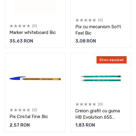
(0)
(0)
Pix cu mecanism Soft
Marker whiteboard Bic
Feel Bic
35,63 RON
3,08 RON
Stoc epuizat
(0)
(0)
Creion grafit cu guma
Pix Cristal Fine Bic
HB Evolution 655
(Bucata) Bic
2,57 RON
1,83 RON