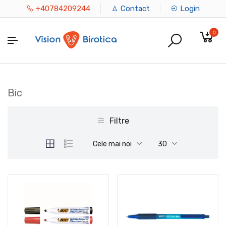
+40784209244
Contact
Login
0
Bic
Filtre
Cele mai noi
30