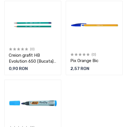
(0)
Creion grafit HB
(0)
Pix Orange Bic
Evolution 650 (Bucata)
Bic
0,90 RON
2,57 RON