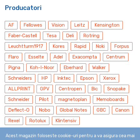
Producatori
AF
Fellowes
Vision
Leitz
Kensington
Faber-Castell
Tesa
Deli
Rotring
Leuchtturm1917
Kores
Rapid
Noki
Forpus
Flaro
Esselte
Adel
Exacompta
Centrum
Pigna
Koh-I-Noor
Eberhard
Walker
Schneiders
HP
Inktec
Epson
Xerox
ALLPRINT
GPV
Centropen
Bic
Snopake
Schneider
Pilot
magnetoplan
Memoboards
Deflect-O
Nobo
Global Notes
GBC
Canon
Rexel
Rotolux
Klintensiv
Acest magazin foloseste cookie-uri pentru a va asigura cea mai