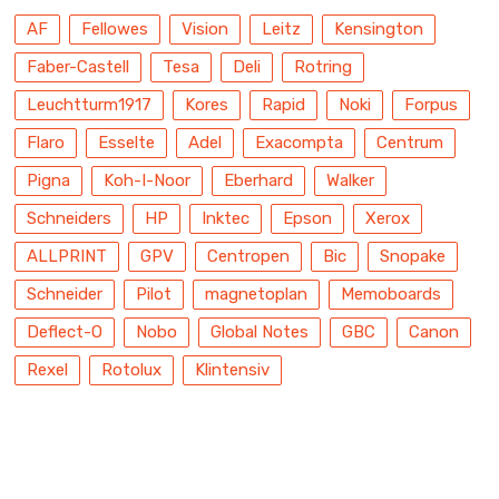
AF
Fellowes
Vision
Leitz
Kensington
Faber-Castell
Tesa
Deli
Rotring
Leuchtturm1917
Kores
Rapid
Noki
Forpus
Flaro
Esselte
Adel
Exacompta
Centrum
Pigna
Koh-I-Noor
Eberhard
Walker
Schneiders
HP
Inktec
Epson
Xerox
ALLPRINT
GPV
Centropen
Bic
Snopake
Schneider
Pilot
magnetoplan
Memoboards
Deflect-O
Nobo
Global Notes
GBC
Canon
Rexel
Rotolux
Klintensiv