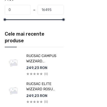
Cele mai recente
produse
RUCSAC CAMPUS
WIZZARD
ALBASTRU-BLEU
249,23 RON
WALKER
(0)
RUCSAC ELITE
WIZZARD ROSU
MELANGE WALKER
249,23 RON
(0)