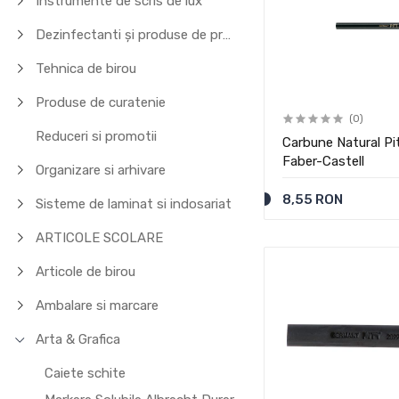
Instrumente de scris de lux
Dezinfectanti și produse de protecție
Tehnica de birou
Produse de curatenie
(0)
Reduceri si promotii
Carbune Natural P
Faber-Castell
Organizare si arhivare
8,55 RON
Sisteme de laminat si indosariat
ARTICOLE SCOLARE
Articole de birou
Ambalare si marcare
Arta & Grafica
Caiete schite