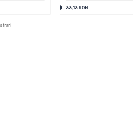
33,13 RON
strari