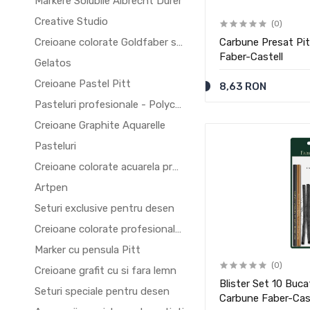
Markere Solubile Albrecht Durer
Creative Studio
(0)
Creioane colorate Goldfaber si Goldfaber Aquarelle
Carbune Presat P
Faber-Castell
Gelatos
Creioane Pastel Pitt
8,63 RON
Pasteluri profesionale - Polychromos
Creioane Graphite Aquarelle
Pasteluri
Creioane colorate acuarela profesionale - Albrecht Durer
Artpen
Seturi exclusive pentru desen
Creioane colorate profesionale - Polychromos
Marker cu pensula Pitt
(0)
Creioane grafit cu si fara lemn
Blister Set 10 Buc
Seturi speciale pentru desen
Carbune Faber-Cas