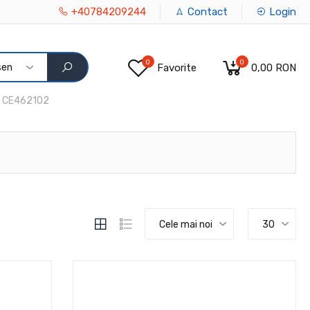
+40784209244
Contact
Login
0
0
sen
Favorite
0,00 RON
CE462102
Cele mai noi
30