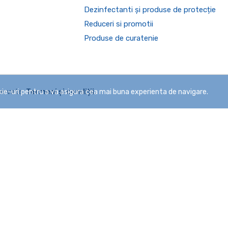
Dezinfectanti și produse de protecție
Reduceri si promotii
Produse de curatenie
zervate.
Termeni și condiții.
e-uri pentru a va asigura cea mai buna experienta de navigare.