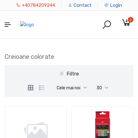
+40784209244
Contact
Login
0
Creioane colorate
Filtre
Cele mai noi
30