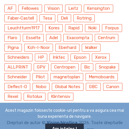
AF
Fellowes
Vision
Leitz
Kensington
Faber-Castell
Tesa
Deli
Rotring
Leuchtturm1917
Kores
Rapid
Noki
Forpus
Flaro
Esselte
Adel
Exacompta
Centrum
Pigna
Koh-I-Noor
Eberhard
Walker
Schneiders
HP
Inktec
Epson
Xerox
ALLPRINT
GPV
Centropen
Bic
Snopake
Schneider
Pilot
magnetoplan
Memoboards
Deflect-O
Nobo
Global Notes
GBC
Canon
Rexel
Rotolux
Klintensiv
Acest magazin foloseste cookie-uri pentru a va asigura cea mai
buna experienta de navigare.
Drepturi de autor ©
Vision birotica
2026. Toate drepturile
Am inteles !