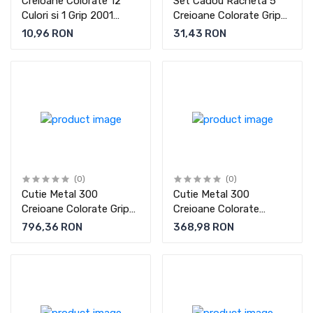
Creioane Colorate 12
Set Cadou Racheta 5
Culori si 1 Grip 2001
Creioane Colorate Grip
Fighting Knights Faber-
Neon si 5 Metalizate
10,96 RON
31,43 RON
Castell
Faber-Castell
(0)
(0)
Cutie Metal 300
Cutie Metal 300
Creioane Colorate Grip
Creioane Colorate
Faber-Castell
Triunghiulare Faber-
796,36 RON
368,98 RON
Castell