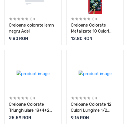
(0)
(0)
Creioane colorate lemn
Creioane Colorate
negru Adel
Metalizate 10 Culori
Faber-Castell
9,80 RON
12,80 RON
(0)
(0)
Creioane Colorate
Creioane Colorate 12
Triunghiulare 18+4+2
Culori Lungime 1/2
Promo Faber-Castell
Faber-Castell
25,59 RON
9,15 RON