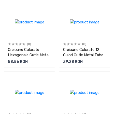
(0)
(0)
Creioane Colorate
Creioane Colorate 12
Hexagonale Cutie Metal
Culori Cutie Metal Faber-
Faber-Castell
Castell
58,56 RON
29,28 RON