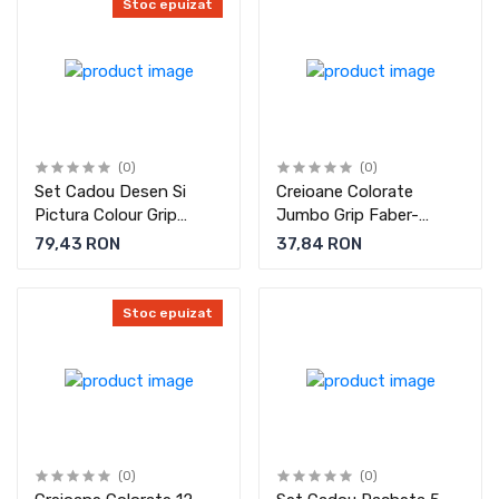
Stoc epuizat
(0)
(0)
Set Cadou Desen Si
Creioane Colorate
Pictura Colour Grip
Jumbo Grip Faber-
Faber-Castell
Castell
79,43 RON
37,84 RON
Stoc epuizat
(0)
(0)