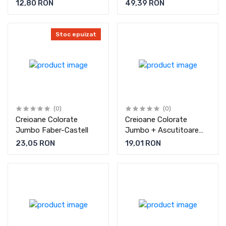
12,80 RON
49,39 RON
Stoc epuizat
(0)
(0)
Creioane Colorate
Creioane Colorate
Jumbo Faber-Castell
Jumbo + Ascutitoare
Faber-Castell
23,05 RON
19,01 RON