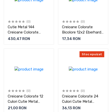
(0)
(0)
Cutie Metal 144
Creioane Colorate
Creioane Colorate
Bicolore 12x2 Eberhard
Jumbo Faber-Castell
Faber
430,47 RON
17,34 RON
Stoc epuizat
(0)
(0)
Creioane Colorate 12
Creioane Colorate 24
Culori Cutie Metal
Culori Cutie Metal
Eberhard Faber
Eberhard Faber
21,00 RON
36,13 RON