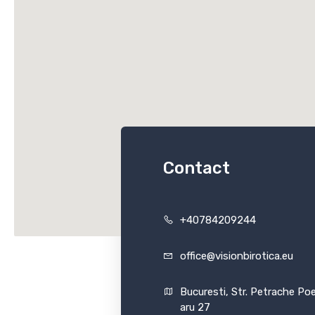
Contact
+40784209244
office@visionbirotica.eu
Bucuresti, Str. Petrache Po
aru 27