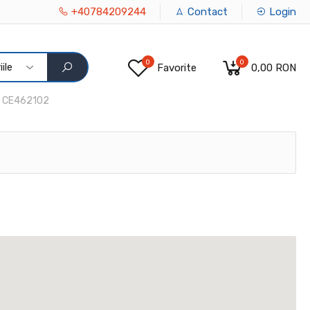
+40784209244
Contact
Login
0
0
ile
Favorite
0,00 RON
CE462102