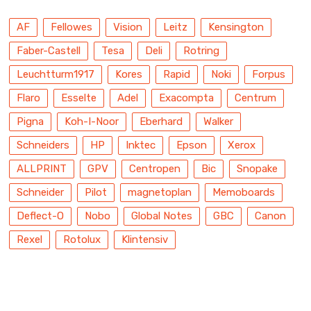
AF
Fellowes
Vision
Leitz
Kensington
Faber-Castell
Tesa
Deli
Rotring
Leuchtturm1917
Kores
Rapid
Noki
Forpus
Flaro
Esselte
Adel
Exacompta
Centrum
Pigna
Koh-I-Noor
Eberhard
Walker
Schneiders
HP
Inktec
Epson
Xerox
ALLPRINT
GPV
Centropen
Bic
Snopake
Schneider
Pilot
magnetoplan
Memoboards
Deflect-O
Nobo
Global Notes
GBC
Canon
Rexel
Rotolux
Klintensiv