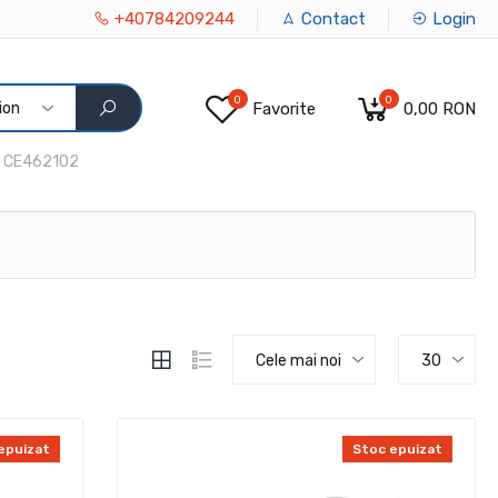
+40784209244
Contact
Login
0
0
ion
Favorite
0,00 RON
CE462102
Cele mai noi
30
epuizat
Stoc epuizat