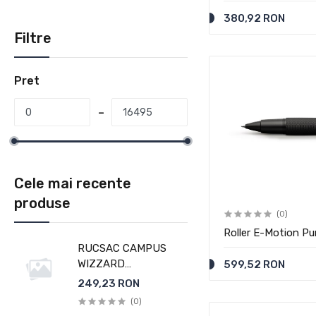
380,92 RON
Filtre
Pret
Cele mai recente
produse
(0)
Roller E-Motion Pu
RUCSAC CAMPUS
WIZZARD
599,52 RON
ALBASTRU-BLEU
249,23 RON
WALKER
(0)