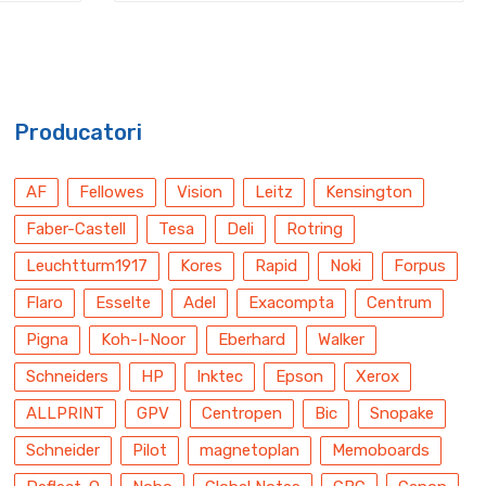
Producatori
AF
Fellowes
Vision
Leitz
Kensington
Faber-Castell
Tesa
Deli
Rotring
Leuchtturm1917
Kores
Rapid
Noki
Forpus
Flaro
Esselte
Adel
Exacompta
Centrum
Pigna
Koh-I-Noor
Eberhard
Walker
Schneiders
HP
Inktec
Epson
Xerox
ALLPRINT
GPV
Centropen
Bic
Snopake
Schneider
Pilot
magnetoplan
Memoboards