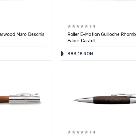
(0)
earwood Maro Deschis
Roller E-Motion Guilloche Rhomb
Faber-Castell
383,18 RON
(0)