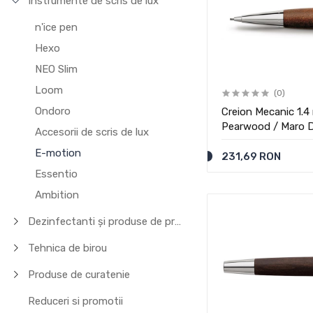
Instrumente de scris de lux
n'ice pen
Hexo
NEO Slim
Loom
(0)
Ondoro
Creion Mecanic 1.
Pearwood / Maro D
Accesorii de scris de lux
E-motion
231,69 RON
Essentio
Ambition
Dezinfectanti și produse de protecție
Tehnica de birou
Produse de curatenie
Reduceri si promotii