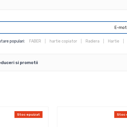
E-mot
tare populari:
FABER
hartie copiator
Radiera
Hartie
duceri si promotii
Stoc epuizat
Stoc 