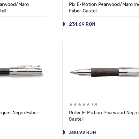
Pearwood/Maro
Pix E-Motion Pearwood/Maro In
ell
Faber-Castell
231,69 RON
(0)
rquet Negru Faber-
Roller E-Motion Pearwood Negru
Castell
380,92 RON