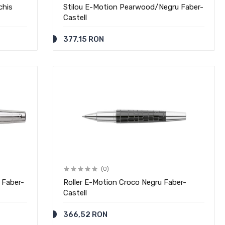
chis
Stilou E-Motion Pearwood/Negru Faber-
Castell
377,15 RON
(0)
 Faber-
Roller E-Motion Croco Negru Faber-
Castell
366,52 RON