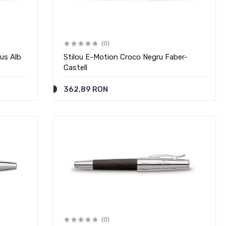
(0)
us Alb
Stilou E-Motion Croco Negru Faber-
Castell
362,89 RON
(0)