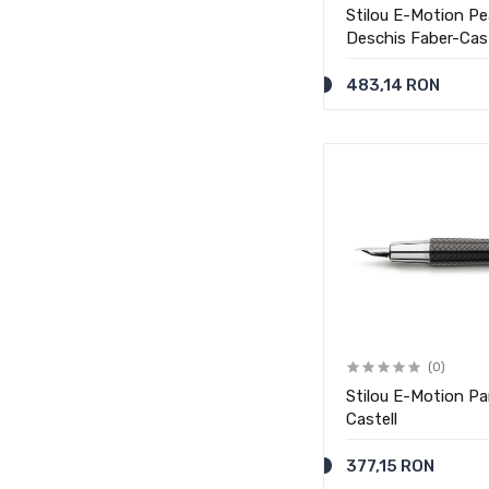
Stilou E-Motion 
Deschis Faber-Cast
483,14 RON
(0)
Stilou E-Motion Pa
Castell
377,15 RON