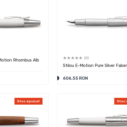
(0)
Motion Rhombus Alb
Stilou E-Motion Pure Silver Faber
606,55 RON
Stoc epuizat
Stoc 