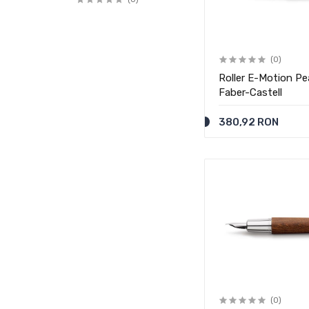
(0)
Roller E-Motion P
Faber-Castell
380,92 RON
(0)