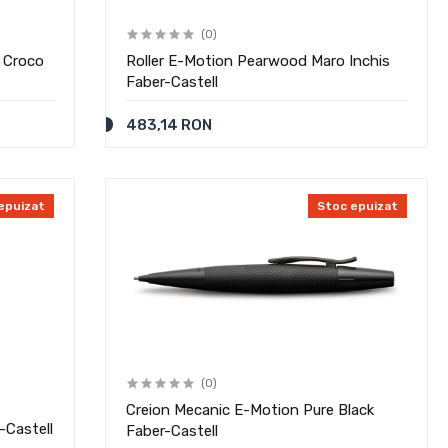
(0)
 Croco
Roller E-Motion Pearwood Maro Inchis
Faber-Castell
483,14 RON
epuizat
Stoc epuizat
(0)
Creion Mecanic E-Motion Pure Black
-Castell
Faber-Castell