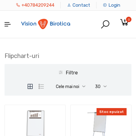
+40784209244
Contact
Login
0
Flipchart-uri
Filtre
Cele mai noi
30
Stoc epuizat