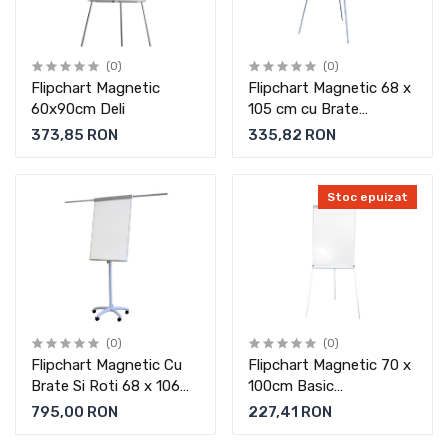
(0)
(0)
Flipchart Magnetic
Flipchart Magnetic 68 x
60x90cm Deli
105 cm cu Brate
Memoboards
373,85 RON
335,82 RON
Stoc epuizat
(0)
(0)
Flipchart Magnetic Cu
Flipchart Magnetic 70 x
Brate Si Roti 68 x 106
100cm Basic
cm Memoboards
Memoboards
795,00 RON
227,41 RON