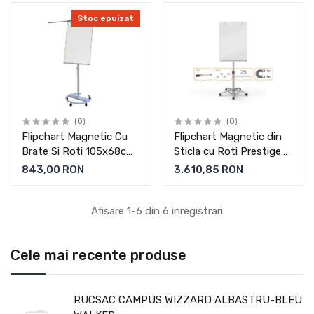
Stoc epuizat
(0)
(0)
Flipchart Magnetic Cu
Flipchart Magnetic din
Brate Si Roti 105x68cm
Sticla cu Roti Prestige
Professional
Nobo
843,00 RON
3.610,85 RON
Memoboards
Afisare 1-6 din 6 inregistrari
Cele mai recente produse
RUCSAC CAMPUS WIZZARD ALBASTRU-BLEU