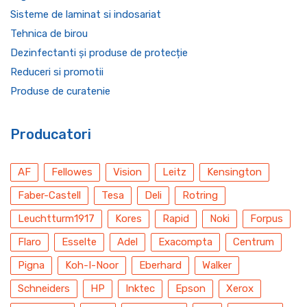
Sisteme de laminat si indosariat
Tehnica de birou
Dezinfectanti și produse de protecție
Reduceri si promotii
Produse de curatenie
Producatori
AF
Fellowes
Vision
Leitz
Kensington
Faber-Castell
Tesa
Deli
Rotring
Leuchtturm1917
Kores
Rapid
Noki
Forpus
Flaro
Esselte
Adel
Exacompta
Centrum
Pigna
Koh-I-Noor
Eberhard
Walker
Schneiders
HP
Inktec
Epson
Xerox