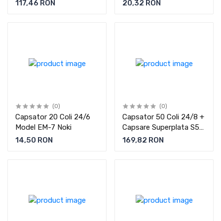
117,46 RON
20,32 RON
(0)
(0)
Capsator 20 Coli 24/6
Capsator 50 Coli 24/8 +
Model EM-7 Noki
Capsare Superplata S50
Rapid
14,50 RON
169,82 RON