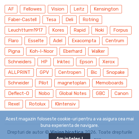
AF
Fellowes
Vision
Leitz
Kensington
Faber-Castell
Tesa
Deli
Rotring
Leuchtturm1917
Kores
Rapid
Noki
Forpus
Flaro
Esselte
Adel
Exacompta
Centrum
Pigna
Koh-I-Noor
Eberhard
Walker
Schneiders
HP
Inktec
Epson
Xerox
ALLPRINT
GPV
Centropen
Bic
Snopake
Schneider
Pilot
magnetoplan
Memoboards
Deflect-O
Nobo
Global Notes
GBC
Canon
Rexel
Rotolux
Klintensiv
Acest magazin foloseste cookie-uri pentru a va asigura cea mai
buna experienta de navigare.
Drepturi de autor ©
Vision birotica
2026. Toate drepturile
Am inteles !