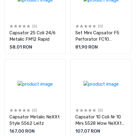
(0)
(0)
Capsator 25 Coli 24/6
Set Mini Capsator F5
Metalic FM12 Rapid
Perforator FC10
Decapsator C2 RAPID
58,01 RON
81,90 RON
(0)
(0)
Capsator Metalic NeXXt
Capsator 10 Coli Nr 10
Style 5562 Leitz
Mini 5528 Wow NeXXt
Leitz
167,00 RON
107,07 RON