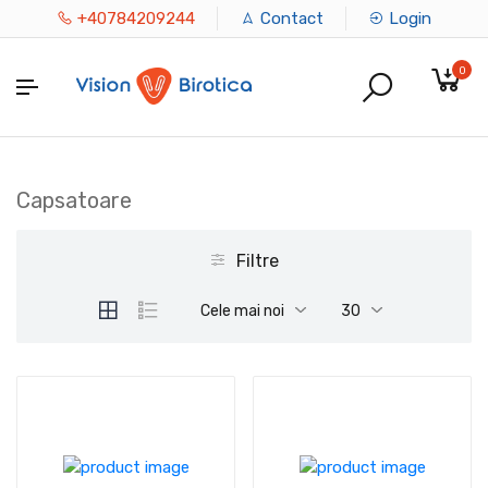
+40784209244
Contact
Login
0
Capsatoare
Filtre
Cele mai noi
30