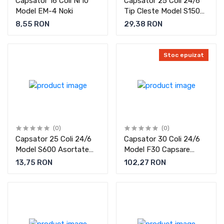
Capsator 16 Coli Nr10
Capsator 25 Coli 24/6
Model EM-4 Noki
Tip Cleste Model S150
Negru Noki
8,55 RON
29,38 RON
Stoc epuizat
(0)
(0)
Capsator 25 Coli 24/6
Capsator 30 Coli 24/6
Model S600 Asortate
Model F30 Capsare
Noki
Plata Rapid
13,75 RON
102,27 RON