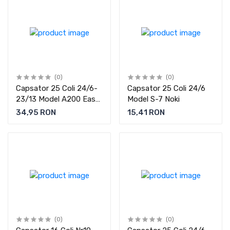
(0)
(0)
Capsator 25 Coli 24/6-
Capsator 25 Coli 24/6
23/13 Model A200 Easy
Model S-7 Noki
Touch Noki
34,95 RON
15,41 RON
(0)
(0)