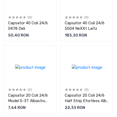
(0)
(0)
Capsator 40 Coli 24/6
Capsator 40 Coli 24/6
0478 Deli
5504 NeXXt Leitz
50,40 RON
183,30 RON
(0)
(0)
Capsator 20 Coli 24/6
Capsator 25 Coli 24/6
Model S-3T Albastru
Half Strip Efortless Alb
Transparent Noki
Deli
7,64 RON
22,33 RON