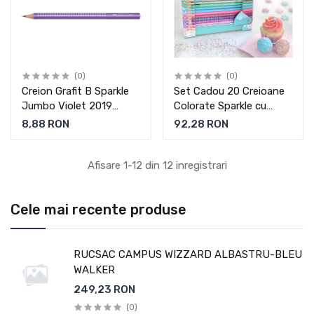
(0)
(0)
Creion Grafit B Sparkle
Set Cadou 20 Creioane
Jumbo Violet 2019
Colorate Sparkle cu
Faber-Castell
Ascutitoare Sleeve
8,88 RON
92,28 RON
Faber-Castell
Afisare 1-12 din 12 inregistrari
Cele mai recente produse
RUCSAC CAMPUS WIZZARD ALBASTRU-BLEU
WALKER
249,23 RON
(0)