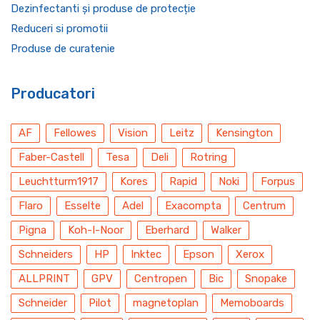
Dezinfectanti și produse de protecție
Reduceri si promotii
Produse de curatenie
Producatori
AF
Fellowes
Vision
Leitz
Kensington
Faber-Castell
Tesa
Deli
Rotring
Leuchtturm1917
Kores
Rapid
Noki
Forpus
Flaro
Esselte
Adel
Exacompta
Centrum
Pigna
Koh-I-Noor
Eberhard
Walker
Schneiders
HP
Inktec
Epson
Xerox
ALLPRINT
GPV
Centropen
Bic
Snopake
Schneider
Pilot
magnetoplan
Memoboards