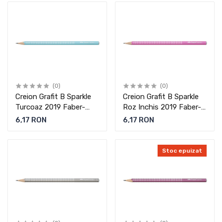
(0)
(0)
Creion Grafit B Sparkle
Creion Grafit B Sparkle
Turcoaz 2019 Faber-
Roz Inchis 2019 Faber-
Castell
Castell
6,17 RON
6,17 RON
Stoc epuizat