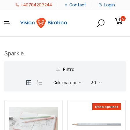
+40784209244
Contact
Login
0
Sparkle
Filtre
Cele mai noi
30
Stoc epuizat