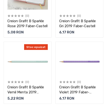
(0)
(0)
Creion Grafit B Sparkle
Creion Grafit B Sparkle
Rose 2019 Faber-Castell
Gri 2019 Faber-Castell
5,08 RON
6,17 RON
Stoc epuizat
(0)
(0)
Creion Grafit B Sparkle
Creion Grafit B Sparkle
Vernil Menta 2019
Violet 2019 Faber-
Faber-Castell
Castell
5,22 RON
6,17 RON