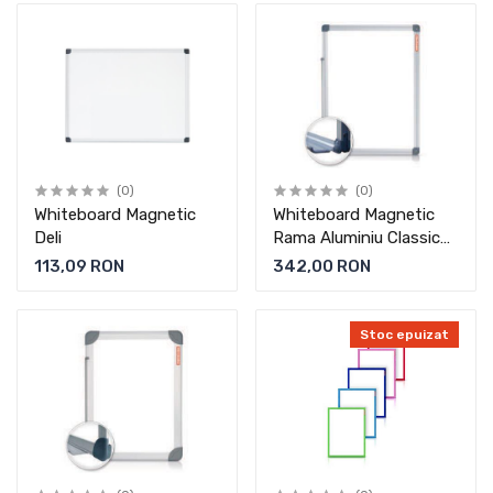
(0)
(0)
Whiteboard Magnetic
Whiteboard Magnetic
Deli
Rama Aluminiu Classic
Memoboards
113,09 RON
342,00 RON
Stoc epuizat