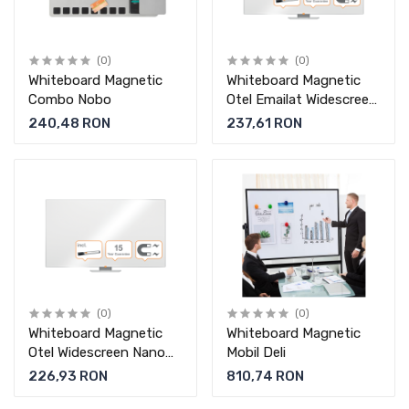
(0)
(0)
Whiteboard Magnetic
Whiteboard Magnetic
Combo Nobo
Otel Emailat Widescreen
Prestige Nobo
240,48 RON
237,61 RON
(0)
(0)
Whiteboard Magnetic
Whiteboard Magnetic
Otel Widescreen Nano
Mobil Deli
Clean Nobo
226,93 RON
810,74 RON