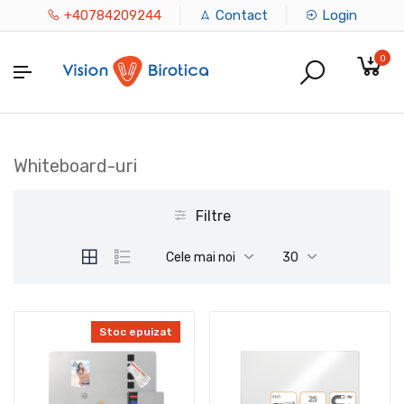
+40784209244
Contact
Login
0
Whiteboard-uri
Filtre
Cele mai noi
30
Stoc epuizat