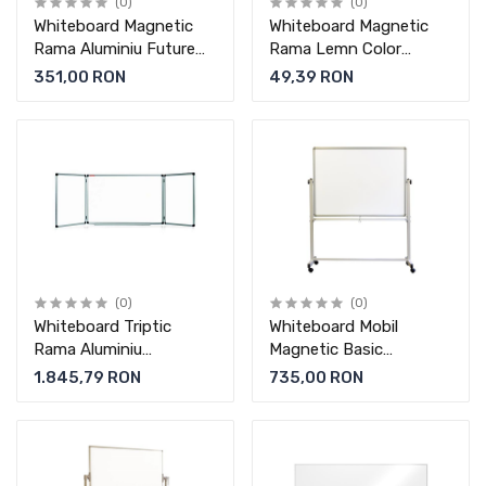
(0)
(0)
Whiteboard Magnetic
Whiteboard Magnetic
Rama Aluminiu Future
Rama Lemn Color
Memoboards
Memoboards
351,00 RON
49,39 RON
(0)
(0)
Whiteboard Triptic
Whiteboard Mobil
Rama Aluminiu
Magnetic Basic
Memoboards
Memoboards
1.845,79 RON
735,00 RON