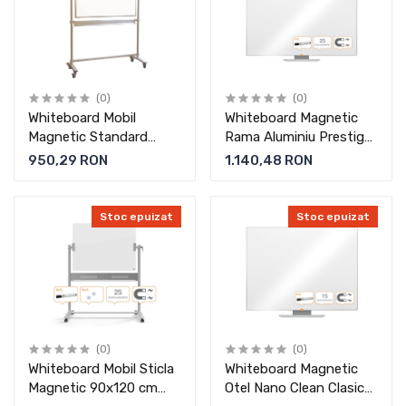
(0)
(0)
Whiteboard Mobil
Whiteboard Magnetic
Magnetic Standard
Rama Aluminiu Prestige
Memoboards
Nobo
950,29 RON
1.140,48 RON
Stoc epuizat
Stoc epuizat
(0)
(0)
Whiteboard Mobil Sticla
Whiteboard Magnetic
Magnetic 90x120 cm
Otel Nano Clean Clasic