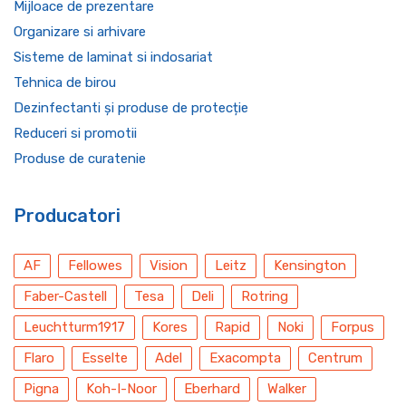
Mijloace de prezentare
Organizare si arhivare
Sisteme de laminat si indosariat
Tehnica de birou
Dezinfectanti și produse de protecție
Reduceri si promotii
Produse de curatenie
Producatori
AF
Fellowes
Vision
Leitz
Kensington
Faber-Castell
Tesa
Deli
Rotring
Leuchtturm1917
Kores
Rapid
Noki
Forpus
Flaro
Esselte
Adel
Exacompta
Centrum
Pigna
Koh-I-Noor
Eberhard
Walker