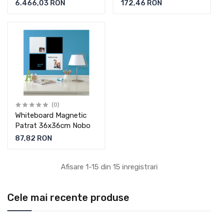
Diamond Nobo
Nobo
6.466,03 RON
172,46 RON
(0)
Whiteboard Magnetic
Patrat 36x36cm Nobo
87,82 RON
Afisare 1-15 din 15 inregistrari
Cele mai recente produse