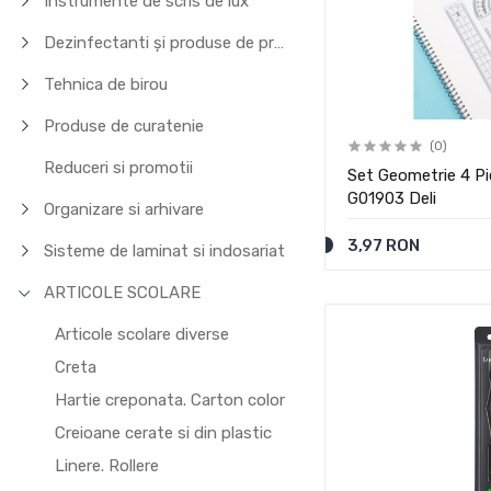
Instrumente de scris de lux
Dezinfectanti și produse de protecție
Tehnica de birou
Produse de curatenie
(0)
Reduceri si promotii
Set Geometrie 4 Pi
G01903 Deli
Organizare si arhivare
3,97 RON
Sisteme de laminat si indosariat
ARTICOLE SCOLARE
Articole scolare diverse
Creta
Hartie creponata. Carton color
Creioane cerate si din plastic
Linere. Rollere