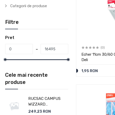
Categorii de produse
Filtre
Pret
(0)
Echer 11cm 30/60 
Deli
1,95 RON
Cele mai recente
produse
RUCSAC CAMPUS
WIZZARD
ALBASTRU-BLEU
249,23 RON