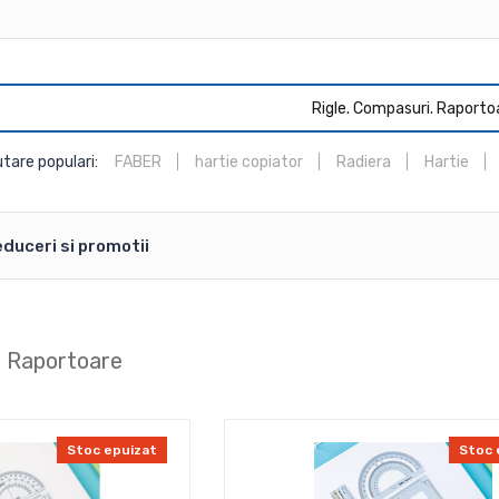
Rigle. Compasuri. Raporto
tare populari:
FABER
hartie copiator
Radiera
Hartie
duceri si promotii
. Raportoare
Stoc epuizat
Stoc 