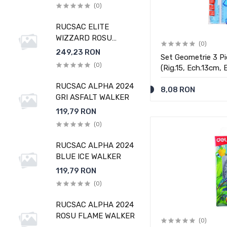
WALKER
(0)
RUCSAC ELITE
WIZZARD ROSU
(0)
MELANGE WALKER
249,23 RON
Set Geometrie 3 Pie
(0)
(Rig.15, Ech.13cm, 
RUCSAC ALPHA 2024
8,08 RON
GRI ASFALT WALKER
119,79 RON
(0)
RUCSAC ALPHA 2024
BLUE ICE WALKER
119,79 RON
(0)
RUCSAC ALPHA 2024
ROSU FLAME WALKER
(0)