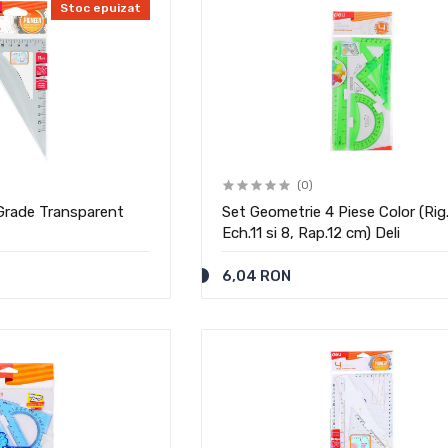
Stoc epuizat
(0)
Grade Transparent
Set Geometrie 4 Piese Color (Rig
Ech.11 si 8, Rap.12 cm) Deli
6,04 RON