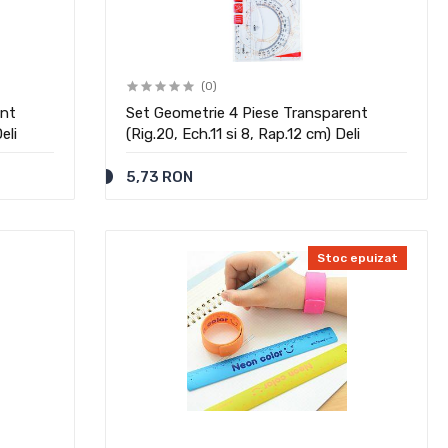
(0)
ent
Set Geometrie 4 Piese Transparent
eli
(Rig.20, Ech.11 si 8, Rap.12 cm) Deli
5,73 RON
Stoc epuizat