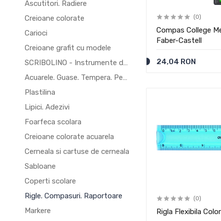
Ascutitori. Radiere
Creioane colorate
(0)
Compas College Med
Carioci
Faber-Castell
Creioane grafit cu modele
24,04 RON
SCRIBOLINO - Instrumente de scris
Acuarele. Guase. Tempera. Pensule
Plastilina
Lipici. Adezivi
Foarfeca scolara
Creioane colorate acuarela
Cerneala si cartuse de cerneala
Sabloane
Coperti scolare
Rigle. Compasuri. Raportoare
(0)
Markere
Rigla Flexibila Color