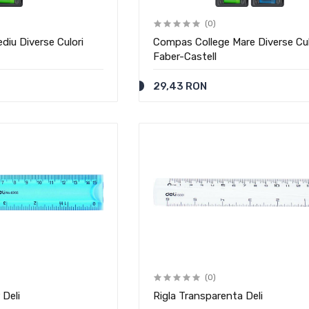
(0)
iu Diverse Culori
Compas College Mare Diverse Cul
Faber-Castell
29,43 RON
(0)
 Deli
Rigla Transparenta Deli