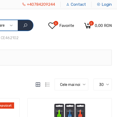
+40784209244
Contact
Login
0
0
are
Favorite
0,00 RON
CE462102
Cele mai noi
30
epuizat