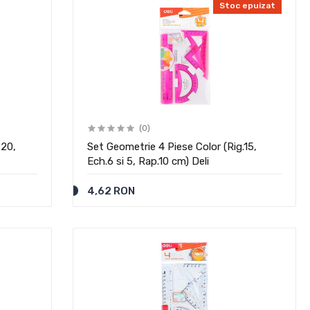
Stoc epuizat
(0)
.20,
Set Geometrie 4 Piese Color (Rig.15,
Ech.6 si 5, Rap.10 cm) Deli
4,62 RON