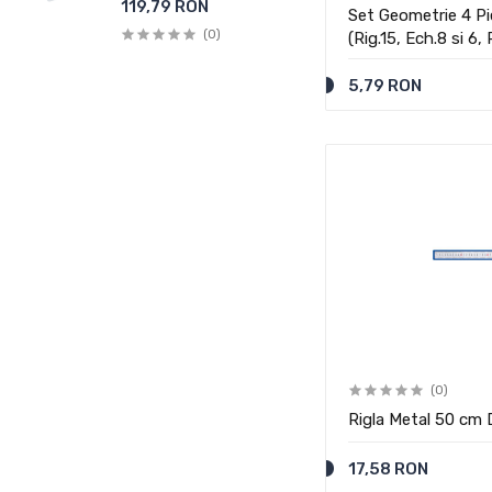
119,79 RON
Set Geometrie 4 P
(0)
(Rig.15, Ech.8 si 6
Deli
5,79 RON
(0)
Rigla Metal 50 cm D
17,58 RON